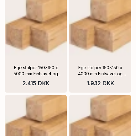
eler
Ege stolper 150x150 x
Ege stolper 150x150 x
5000 mm Fintsavet og
4000 mm Fintsavet og
Frisk savskåret skarpe
Frisk savskåret skarpe
2.415 DKK
1.932 DKK
kantet,FSC®
kantet, FSC®