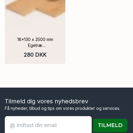
eler
18x130 x 2500 mm
Egetræ
Beklædningsbrædder
280 DKK
Med fer og not
Nedtørret,FSC®
Tilmeld dig vores nyhedsbrev
Få nyheder, tilbud og tips om vores produkter og services.
TILMELD