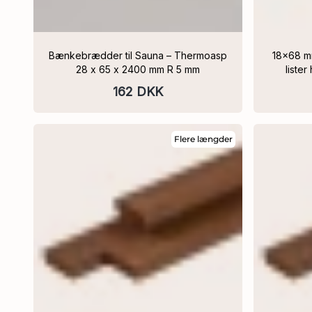
Bænkebrædder til Sauna – Thermoasp
18x68 mm LISTE Facadeprofil Ayous-
eler
28 x 65 x 2400 mm R 5 mm
liste
162 DKK
Flere længder