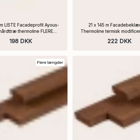
21 x 145 m Facadebeklædning
r hårdttræ thermoline FLERE
Thermoline termisk modifice
LÆNGDER
tripel profil-enkeltsidet, høvlet FLERE
198 DKK
222 DKK
LÆNGDER
Flere længder