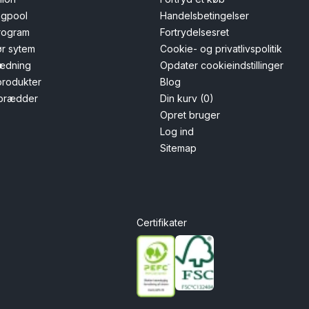
ngpool
Handelsbetingelser
rogram
Fortrydelsesret
r sytem
Cookie- og privatlivspolitik
ædning
Opdater cookieindstillinger
 produkter
Blog
brædder
Din kurv (0)
Opret bruger
Log ind
Sitemap
Certifikater