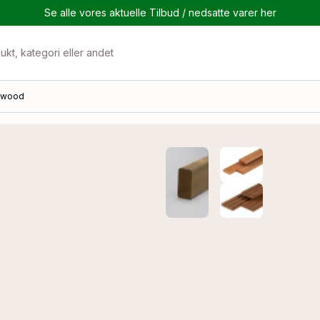
Se alle vores aktuelle Tilbud / nedsatte varer her
owood