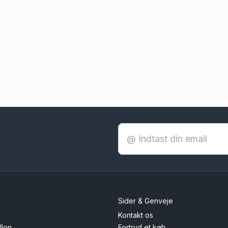
Sider & Genveje
Kontakt os
llon
Fortryd et køb