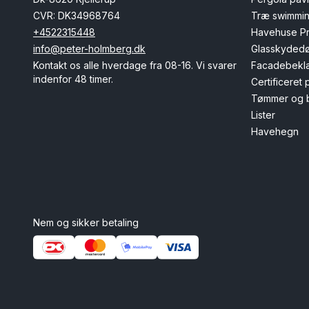
CVR: DK34968764
Træ swimmi
+4522315448
Havehuse P
info@peter-holmberg.dk
Glasskydedø
Kontakt os alle hverdage fra 08-16. Vi svarer
Facadebekl
indenfor 48 timer.
Certificeret
Tømmer og 
Lister
Havehegn
Nem og sikker betaling