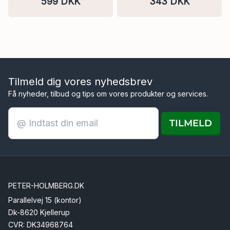
599 DKK
343 DKK
og not
Hegn og Facade I Flere
Varianter
Tilmeld dig vores nyhedsbrev
Få nyheder, tilbud og tips om vores produkter og services.
TILMELD
PETER-HOLMBERG.DK
Parallelvej 15 (kontor)
Dk-8620 Kjellerup
CVR: DK34968764