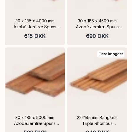
30 x 185 x 4000 mm
30 x 185 x 4500 mm
Azobé Jerntræ Spuns
Azobé Jerntræ Spuns
Dæmnings profil med fer
Dæmnings profil med fer
615 DKK
690 DKK
og not
og not
Flere længder
30 x 185 x 5000 mm
22x145 mm Bangkirai
AzobéJerntræ Spuns
Triple Rhombus
Dæmnings profil med fer
Beklædningsprofiler til