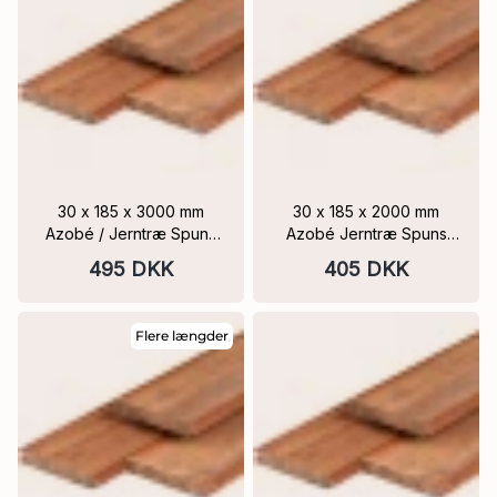
30 x 185 x 3000 mm
30 x 185 x 2000 mm
Azobé / Jerntræ Spuns
Azobé Jerntræ Spuns
Dæmnings profil med fer
Dæmnings profil med fer
495 DKK
405 DKK
og not
og not
Flere længder