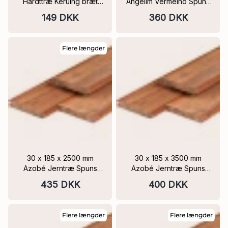
Hårdttræ Keruing bræt
Angelim Vermelho Spuns
ovntørret & høvlet, 4
Dæmnings profil med fer
149 DKK
360 DKK
afrundede kanter
og not FSC
Flere længder
30 x 185 x 2500 mm
30 x 185 x 3500 mm
Azobé Jerntræ Spuns
Azobé Jerntræ Spuns
Dæmnings profil med fer
Dæmnings profil med fer
435 DKK
400 DKK
og not
og not
Flere længder
Flere længder