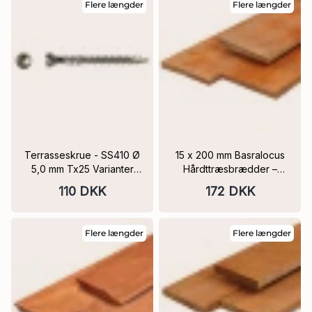
Flere længder
Flere længder
eler
Terrasseskrue - SS410 Ø
15 x 200 mm Basralocus
5,0 mm Tx25 Varianter
Hårdttræsbrædder –
(æske 200 stk.)
Flere Længder
110 DKK
172 DKK
Flere længder
Flere længder