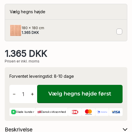
Vælg hegns højde
eler
180 x 180 cm
1.365 DKK
1.365 DKK
Prisen er inkl. moms
Forventet leveringstid: 8-10 dage
Vælg hegns højde først
−
+
★
Glade kunder
Dansk virksomhed
Beskrivelse