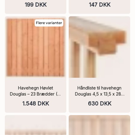
Dobbeltsidet Trippel
Bjælkehytte profil | Flere
199 DKK
147 DKK
Profilbræt / hegnsbræt
varianter | PEFC
Flere varianter
Havehegn Høvlet
Håndliste til havehegn
Douglas – 23 Brædder (16
Douglas 4,5 x 13,5 x 280
× 140 mm) | 180 x 180 cm
cm PEFC
1.548 DKK
630 DKK
| PEFC