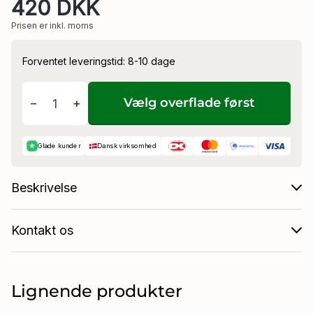
420 DKK
Prisen er inkl. moms
Forventet leveringstid: 8-10 dage
eler
Vælg overflade først
−
+
★
Glade kunder
Dansk virksomhed
Beskrivelse
Kontakt os
Lignende produkter