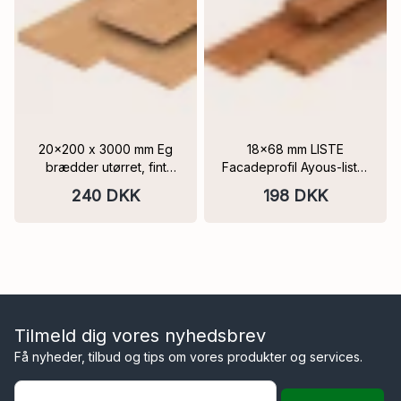
20x200 x 3000 mm Eg
18x68 mm LISTE
brædder utørret, fint
Facadeprofil Ayous-lister
savet Skarpkantet FSC®
hårdttræ thermoline
240 DKK
198 DKK
FLERE LÆNGDER
Tilmeld dig vores nyhedsbrev
Få nyheder, tilbud og tips om vores produkter og services.