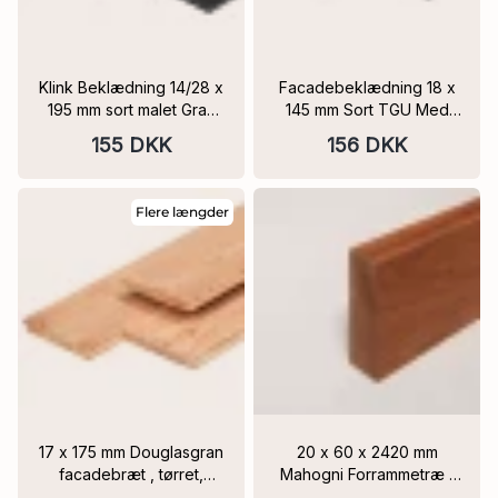
Klink Beklædning 14/28 x
Facadebeklædning 18 x
195 mm sort malet Gran
145 mm Sort TGU Med
Tørret Flere Varianter
Spor 1 + 2 FSC
155 DKK
156 DKK
FSC
Flere længder
17 x 175 mm Douglasgran
20 x 60 x 2420 mm
facadebræt , tørret,
Mahogni Forrammetræ /
høvlet på 3 sider, fint
Facadelist Massiv