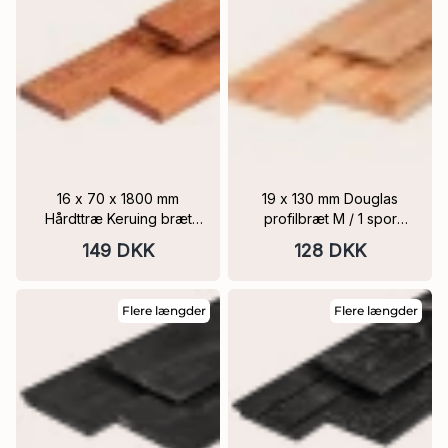
16 x 70 x 1800 mm
19 x 130 mm Douglas
Hårdttræ Keruing bræt
profilbræt M / 1 spor
ovntørret & høvlet, 4
Træbeklædning PEFC
149 DKK
128 DKK
afrundede kanter
Varianter
Flere længder
Flere længder