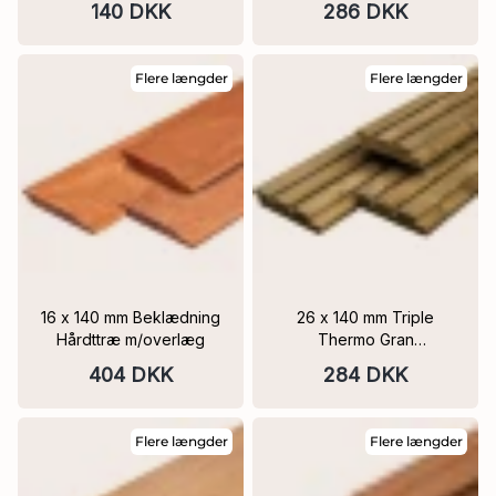
140 DKK
286 DKK
savet på 1 side, affaset på
2 sider
Flere længder
Flere længder
16 x 140 mm Beklædning
26 x 140 mm Triple
Hårdttræ m/overlæg
Thermo Gran
Facadebeklædning
404 DKK
284 DKK
Høvlet med 3 x spor
PEFC Flere Varianter
Flere længder
Flere længder