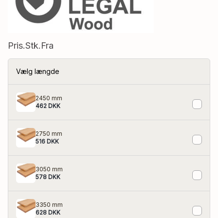
Pris.Stk.Fra
eler
Vælg længde
2450 mm
462 DKK
2750 mm
516 DKK
3050 mm
578 DKK
3350 mm
628 DKK