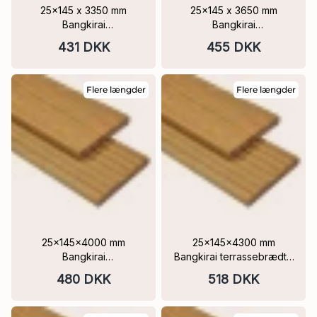
25x145 x 3350 mm
25x145 x 3650 mm
Bangkirai
Bangkirai
Terrassebrædder 1 side
Terrassebrædder 1 side
431 DKK
455 DKK
7-riller, 1 side glat
7-riller, 1 side glat
Flere længder
Flere længder
25x145x4000 mm
25x145x4300 mm
Bangkirai
Bangkirai terrassebrædt 1
Terrassebrædder 1 side
side 7-riller, 1 side glat
480 DKK
518 DKK
7-riller, 1 side glat