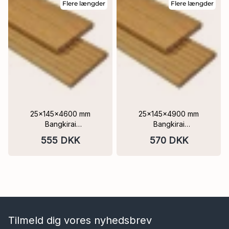
Flere længder
Flere længder
25x145x4600 mm
25x145x4900 mm
Bangkirai
Bangkirai
Terrassebrædder 1 side
terrassebrædder 1 side
555 DKK
570 DKK
7-riller, 1 side glat
7-riller, 1 side glat
Tilmeld dig vores nyhedsbrev