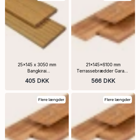
25x145 x 3050 mm
21x145x6100 mm
Bangkirai
Terrassebrædder Garapa
Terrassebrædder 1 side
Hårdttræs FSC®
405 DKK
566 DKK
7-riller, 1 side glat
Flere længder
Flere længder