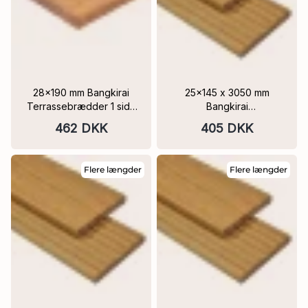
28x190 mm Bangkirai
25x145 x 3050 mm
Terrassebrædder 1 side
Bangkirai
glat, 1 side 2 x V-Fuge
Terrassebrædder 1 side
462 DKK
405 DKK
Varianter
7-riller, 1 side glat
Flere længder
Flere længder