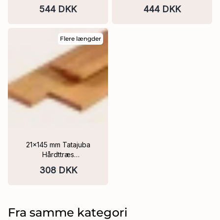
Hårdttræs FSC®
Hårdttræs FSC®
544 DKK
444 DKK
Flere længder
21x145 mm Tatajuba
Hårdttræs
terrassebrædder FSC®
308 DKK
FLERE VARIANTER
Fra samme kategori