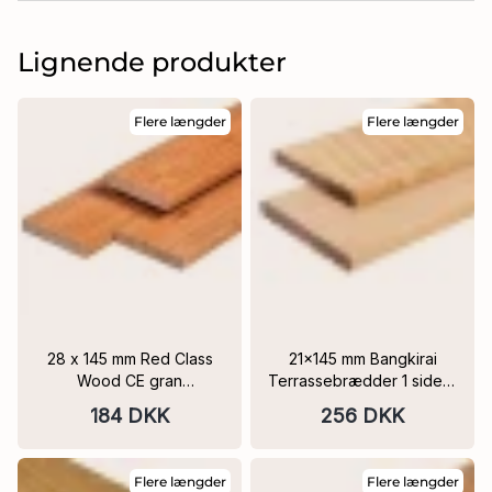
Lignende produkter
Flere længder
Flere længder
28 x 145 mm Red Class
21x145 mm Bangkirai
Wood CE gran
Terrassebrædder 1 side 8
terrassebræt tørret,
riller, 1 side glat
184 DKK
256 DKK
imprægneret, høvlet, 1
side 8 riller
Flere længder
Flere længder