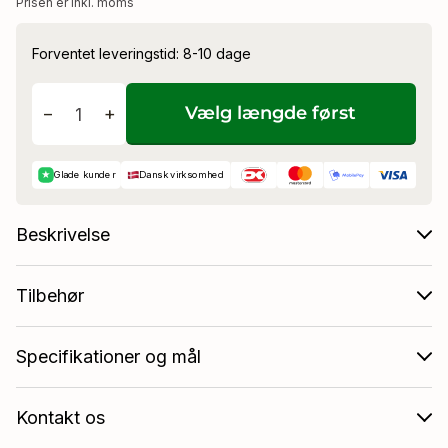
Prisen er inkl. moms
Forventet leveringstid: 8-10 dage
Vælg længde først
−
+
★
Glade kunder
Dansk virksomhed
Beskrivelse
Tilbehør
Specifikationer og mål
Kontakt os