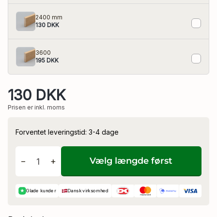
2400 mm
130 DKK
eler
3600
195 DKK
130 DKK
Prisen er inkl. moms
Forventet leveringstid: 3-4 dage
Vælg længde først
−
+
★
Glade kunder
Dansk virksomhed