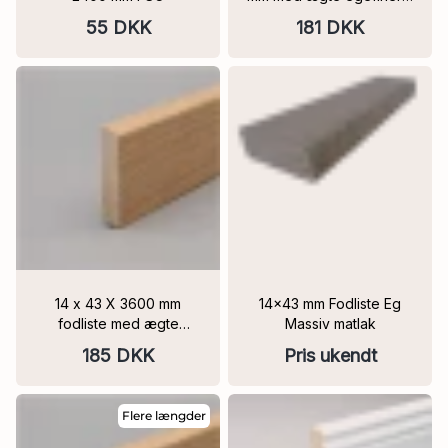
mat lakeret, PEFC
55 DKK
181 DKK
14 x 43 X 3600 mm
14x43 mm Fodliste Eg
fodliste med ægte
Massiv matlak
egefiner Mat lak PEFC
185 DKK
Pris ukendt
Flere længder