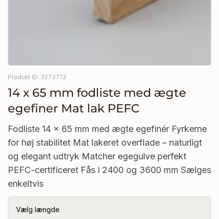
Komposit havelåger
g
 brædder
Hegnbeslag
Havehuse & Sommerhuse 70 m² og op
Karm til Låge flere varianter
 Tømmer
Tilbehør til hegn
Havepavillon Lysthus
Kastanjelåge
 Wood Brædder Imprægneret
Altanafskærmning - Siv Måtter
Husvogn - Cirkusvogn
Produkt ID: 3273713
Stålkant til havedør antracit egnet til bredder 90, 100,
 Wood Tømmer Imprægneret
Hytte tilbehør
14 x 65 mm fodliste med ægte
110 cm
egefiner Mat lak PEFC
Salgsbod
usrens
Dobbelt låger
Fodliste 14 x 65 mm med ægte egefinér Fyrkerne
Vi 3D-designer din Baldakin eller Vinterhave Se
for høj stabilitet Mat lakeret overflade – naturligt
Enkeltlåger
Hvordan Her
og elegant udtryk Matcher egegulve perfekt
PEFC-certificeret Fås i 2400 og 3600 mm Sælges
Tilbehør Havelåger
Carport Træ & Alu
enkeltvis
Nye Hytter 2026
Vælg længde