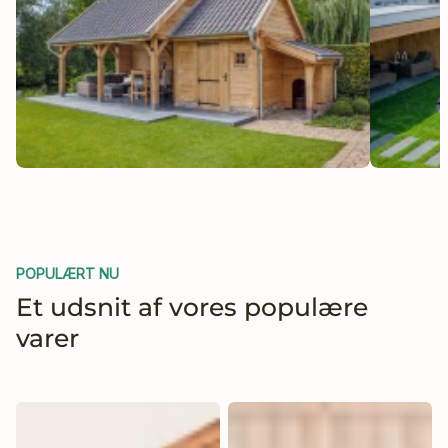
Tømmer og brædder
Hegn
POPULÆRT NU
Et udsnit af vores populære
varer