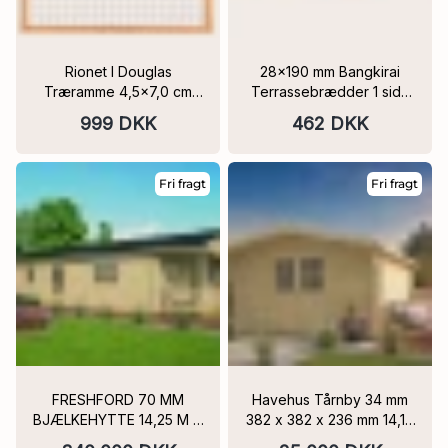
Rionet I Douglas
28x190 mm Bangkirai
Træramme 4,5x7,0 cm
Terrassebrædder 1 side
180 x 180 cm bredden
glat, 1 side 2 x V-Fuge
999 DKK
462 DKK
Varianter
Fri fragt
Fri fragt
FRESHFORD 70 MM
Havehus Tårnby 34 mm
BJÆLKEHYTTE 14,25 M X
382 x 382 x 236 mm 14,10
8,00 M 95,9 m²
m2