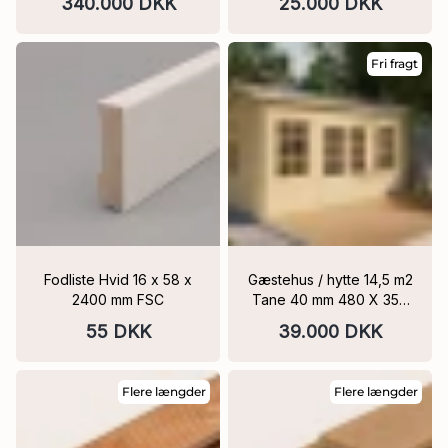
340.000 DKK
25.000 DKK
Fri fragt
Fodliste Hvid 16 x 58 x
Gæstehus / hytte 14,5 m2
2400 mm FSC
Tane 40 mm 480 X 350
cm
55 DKK
39.000 DKK
Flere længder
Flere længder