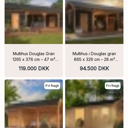
Multihus Douglas Gran
Multihus i Douglas gran
1265 x 376 cm – 47 m²
865 x 326 cm – 28 m²
Sortmalet
Sort Klinkbeklædning 4
119.000 DKK
94.500 DKK
Klinkbeklædning
fag
Fri fragt
Fri fragt