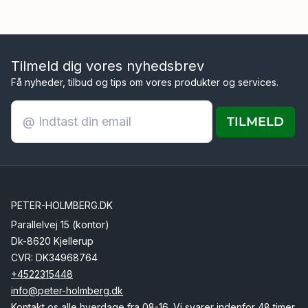
Tilmeld dig vores nyhedsbrev
Få nyheder, tilbud og tips om vores produkter og services.
TILMELD
PETER-HOLMBERG.DK
Parallelvej 15 (kontor)
Dk-8620 Kjellerup
CVR: DK34968764
+4522315448
info@peter-holmberg.dk
Kontakt os alle hverdage fra 08-16. Vi svarer indenfor 48 timer.