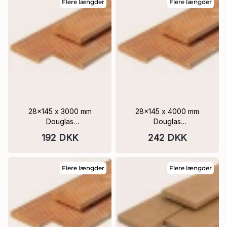
Flere længder
Flere længder
28x145 x 3000 mm
28x145 x 4000 mm
Douglas
Douglas
Terrassebrædder 1
Terrassebrædder Glat / 9
192 DKK
242 DKK
glatside 1 9 riller PEFC
Riller PEFC
Flere længder
Flere længder