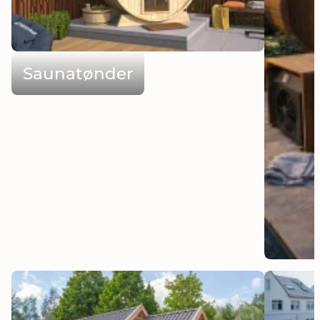
Saunatønder
Isba