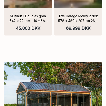
Multihus i Douglas gran
Træ Garage Melby 2 delt
642 × 221 cm – 14 m² A-
578 x 480 x 297 cm 26,8
kvalitet, kernefri 3 fag
m2
45.000 DKK
69.999 DKK