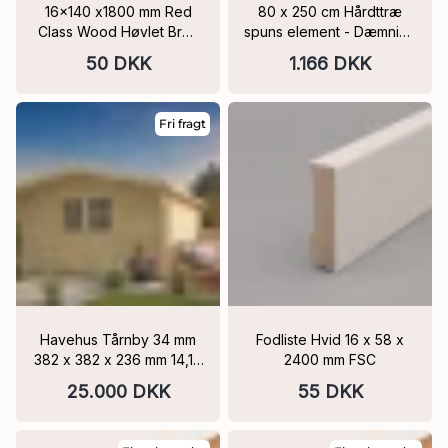
16x140 x1800 mm Red
80 x 250 cm Hårdttræ
Class Wood Høvlet Bræt
spuns element - Dæmning
PEFC
holdbarhedsklasse 1
50 DKK
1.166 DKK
Fri fragt
Havehus Tårnby 34 mm
Fodliste Hvid 16 x 58 x
382 x 382 x 236 mm 14,10
2400 mm FSC
m2
25.000 DKK
55 DKK