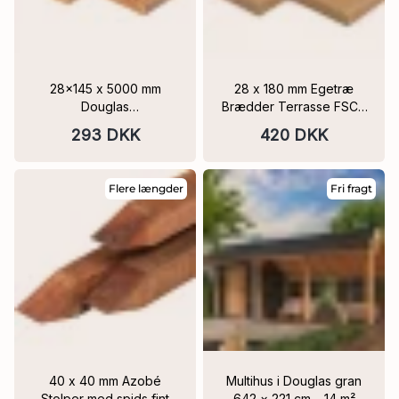
28x145 x 5000 mm
28 x 180 mm Egetræ
Douglas
Brædder Terrasse FSC®
Terrassebrædder glat /
flere Længder
293 DKK
420 DKK
rillet 9 stk PEFC
Flere længder
Fri fragt
40 x 40 mm Azobé
Multihus i Douglas gran
Stolper med spids fint
642 × 221 cm – 14 m²