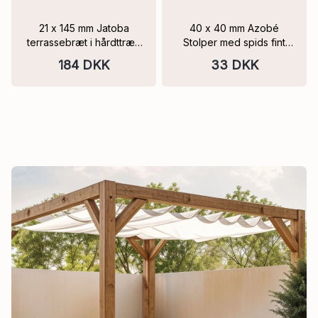
21 x 145 mm Jatoba
40 x 40 mm Azobé
terrassebræt i hårdttræ ,
Stolper med spids fint
ovntørret, høvlet, FAS
savet flere længer
184 DKK
33 DKK
Varianter