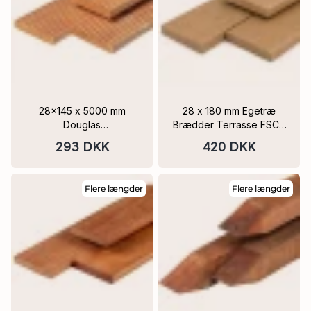
28x145 x 5000 mm
28 x 180 mm Egetræ
Douglas
Brædder Terrasse FSC®
Terrassebrædder glat /
flere Længder
293 DKK
420 DKK
rillet 9 stk PEFC
Flere længder
Flere længder