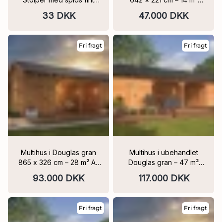
savet flere længer
Sortmalet beklædning
33 DKK
47.000 DKK
Fri fragt
Fri fragt
Multihus i Douglas gran
Multihus i ubehandlet
865 x 326 cm – 28 m² A-
Douglas gran – 47 m²
kvalitet, kernefri 4 fag
1265×376 cm
93.000 DKK
117.000 DKK
Fri fragt
Fri fragt